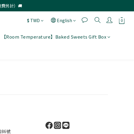
運費另計）🚚
$
TWD
English
【Room Temperature】Baked Sweets Gift Box
86號