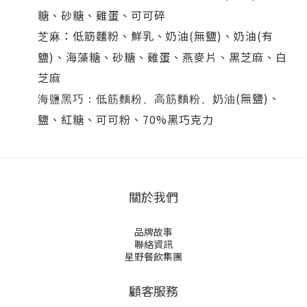
糖、砂糖、雞蛋、可可碎
：低筋麵粉、鮮乳、奶油
(
無鹽
)
、奶油
(
有
芝麻
鹽
)
、海藻糖、砂糖、雞蛋、燕麥片、黑芝麻、白
芝麻
(
無鹽
)
、
海鹽黑巧：低筋麵粉、高筋麵粉、奶油
鹽、紅糖、可可粉、
70%
黑巧克力
關於我們
品牌故事
聯絡資訊
星野餐飲集團
顧客服務