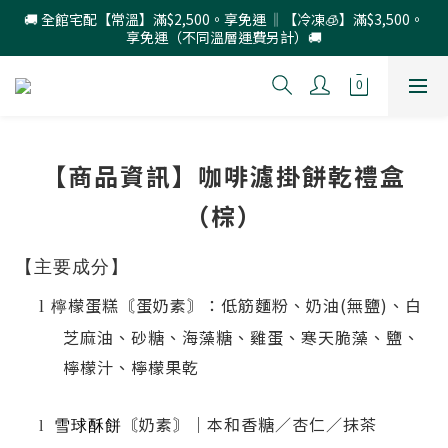
🚚 全館宅配【常溫】滿$2,500。享免運 ‖【冷凍🧊】滿$3,500。
享免運（不同溫層運費另計）🚚
【商品資訊】咖啡濾掛餅乾禮盒
（棕）
【主要成分】
檬蛋糕〘蛋奶素〙：低筋麵粉、奶油
(
無鹽
)
、白
l
檸
芝麻油、砂糖、海藻糖、雞蛋、寒天脆藻、鹽、
檸檬汁、檸檬果乾
〘
奶素
〙
｜本和香糖／杏仁／抹茶
l
雪球酥餅