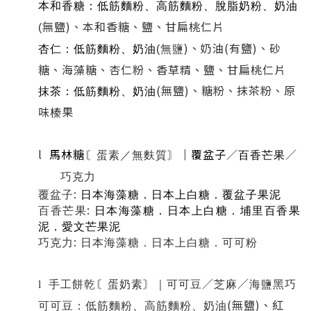
本和香糖：低筋麵粉、高筋麵粉、脫脂奶粉、奶油
無鹽
)
、本和香糖、鹽、甘扁桃仁片
(
)
、奶油
(
有鹽
)
、砂
杏仁：低筋麵粉、奶油
(
無鹽
糖、海藻糖、杏仁粉、香草精、鹽、甘扁桃仁片
(
無鹽
)
、糖粉、抹茶粉、原
抹茶：低筋麵粉、奶油
味榛果
l
馬林糖
｜覆盆子
／
／
〘蛋素／無麩質〙
百香芒果
巧克力
:
覆盆子
日本海藻糖．日本上白糖．覆盆子果泥
:
百香芒果
日本海藻糖．日本上白糖．埔里百香果
泥．愛文芒果泥
:
巧克力
日本海藻糖．日本上白糖．可可粉
／
／
l
手工餅乾〘蛋奶素〙｜可可豆
芝麻
海鹽黑巧
(
無鹽
)
、紅
可可豆：低筋麵粉、高筋麵粉、奶油