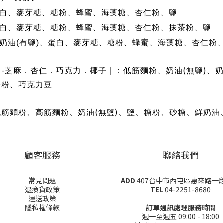
白、麥芽糖、糖粉、蜂蜜、海藻糖、杏仁粉、鹽
白、麥芽糖、糖粉、蜂蜜、海藻糖、杏仁粉、抹茶粉、
鹽
奶油
(
有鹽
)
、蛋白、麥芽糖、糖粉、蜂蜜、海藻糖、杏仁粉
-
(
)
合
芝麻．杏仁．巧克力．椰子｜：低筋麵粉、奶油
無鹽
、
子粉、巧克力豆
(
)
低筋麵粉、高筋麵粉、奶油
無鹽
、鹽、糖粉、砂糖、鮮奶油
顧客服務
聯絡我們
常見問題
ADD
407台中市西屯區惠來路一段
退換貨政策
TEL
04-2251-8680
運送政策
隱私權條款
訂單通訊處理服務時間
週一至週五 09:00 - 18:00