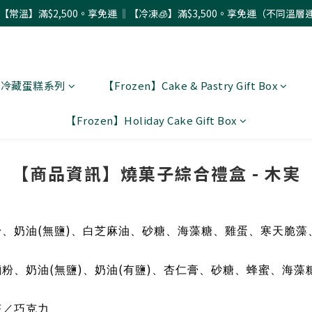
配【常溫】滿$2,500。享免運 ‖【冷凍🧊】滿$3,500。享免運（不同溫層
 〗冷藏蛋糕系列
【Frozen】Cake & Pastry Gift Box
【Frozen】Holiday Cake Gift Box
【商品資訊】燒菓子綜合禮盒 - 木実
(
)
粉、奶油
無鹽
、白芝麻油、砂糖、海藻糖、雞蛋、寒天脆藻
(
)
(
)
麵粉、奶油
無鹽
、奶油
有鹽
、杏仁膏、砂糖、蜂蜜、海藻
茶／巧克力