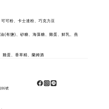
、可可粉、卡士達粉、巧克力豆
(
)
奶油
有鹽
、砂糖、海藻糖、雞蛋、鮮乳、燕
、雞蛋、香草精
、蘭姆酒
86號