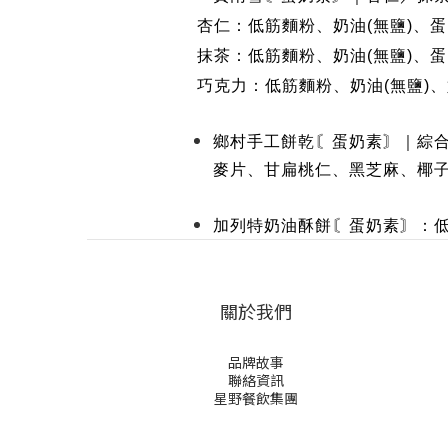
杏仁：低筋麵粉、奶油
(
無鹽
)
、蛋
抹茶：低筋麵粉、奶油
(
無鹽
)
、蛋
巧克力：低筋麵粉、奶油
(
無鹽
)
、
鄉村手工餅乾〘蛋奶素〙｜綜
麥片、甘扁桃仁、黑芝麻、椰
加列特奶油酥餅〘蛋奶素〙：
關於我們
品牌故事
聯絡資訊
星野餐飲集團