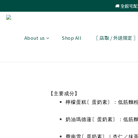
🚚 全館宅
About us
Shop All
〖 店取 / 外送限定
【主要成分】
檸檬蛋糕〘蛋奶素〙：低筋麵
奶油瑪德蓮〘蛋奶素〙：低筋
費南雪〘蛋奶素〙｜杏仁／抹