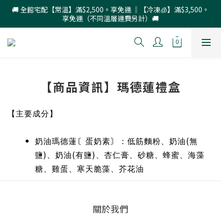
🚚 全館宅配【常溫】滿$2,500。享免運 ‖【冷凍🧊】滿$3,500。
享免運（不同溫層運費另計）🚚
【商品資訊】瑪德蓮禮盒
【主要成分】
(
奶油瑪德蓮〘蛋奶素〙：低筋麵粉、奶油
無
)
(
)
鹽
、奶油
有鹽
、杏仁膏、砂糖、蜂蜜、海藻
糖、雞蛋、寒天脆藻、芥花油
關於我們