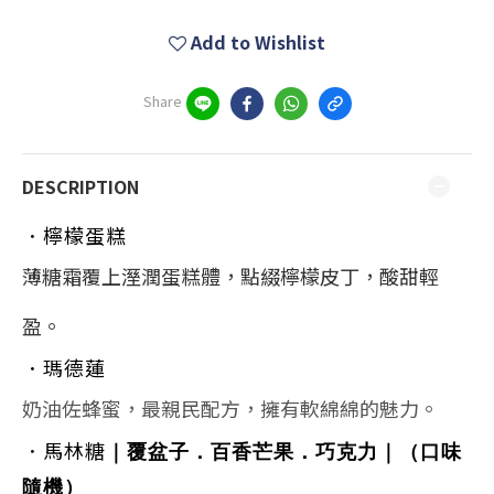
Add to Wishlist
Share
DESCRIPTION
．檸檬蛋糕
薄糖霜覆上溼潤蛋糕體，點綴檸檬皮丁，酸甜輕
盈。
．瑪德蓮
奶油佐蜂蜜，最親民配方，擁有軟綿綿的魅力。
．馬林糖
｜覆盆子．百香芒果
．巧克力
｜（口味
隨機）