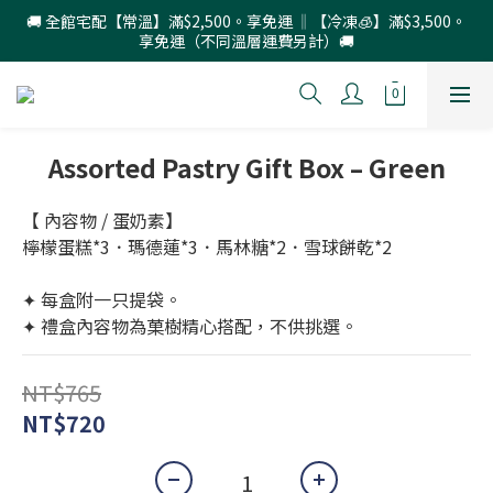
🚚 全館宅配【常溫】滿$2,500。享免運 ‖【冷凍🧊】滿$3,500。
享免運（不同溫層運費另計）🚚
Assorted Pastry Gift Box – Green
【 內容物 / 蛋奶素】
檸檬蛋糕*3．瑪德蓮*3．馬林糖*2．雪球餅乾*2
✦ 每盒附一只提袋。
✦ 禮盒內容物為菓樹精心搭配，不供挑選。
NT$765
NT$720