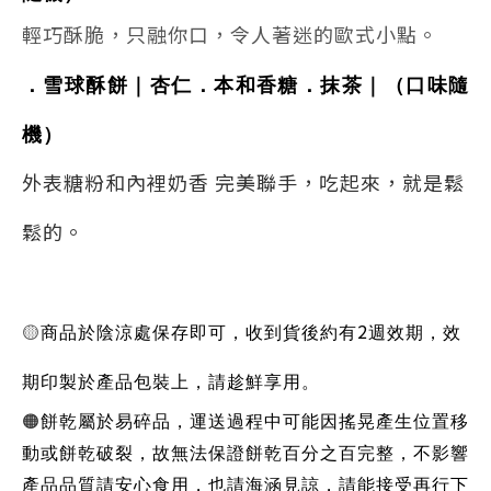
輕巧酥脆，只融你口，令人著迷的歐式小點。
．雪球酥餅
｜
杏仁．
本和香糖．抹茶｜
（口味隨
機）
外表糖粉和內裡奶香 完美聯手，吃起來，就是鬆
鬆的。
🟡
2
商品於陰涼處保存即可，收到貨後約有
週效期，效
期印製於產品包裝上，請趁鮮享用。
🟠
餅乾屬於易碎品，運送過程中可能因搖晃產生位置移
動或餅乾破裂，故無法保證餅乾百分之百完整，不影響
產品品質請安心食用，也請海涵見諒，請能接受再行下