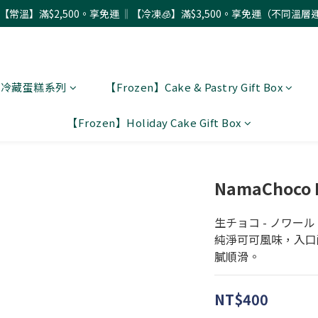
配【常溫】滿$2,500。享免運 ‖【冷凍🧊】滿$3,500。享免運（不同溫層
 〗冷藏蛋糕系列
【Frozen】Cake & Pastry Gift Box
【Frozen】Holiday Cake Gift Box
NamaChoco 
生チョコ - ノワール
純淨可可風味，入口
膩順滑。
NT$400