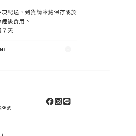
冷凍配送，到貨請冷藏保存或於
分鐘後食用。
藏７天
ENT
86號
 )