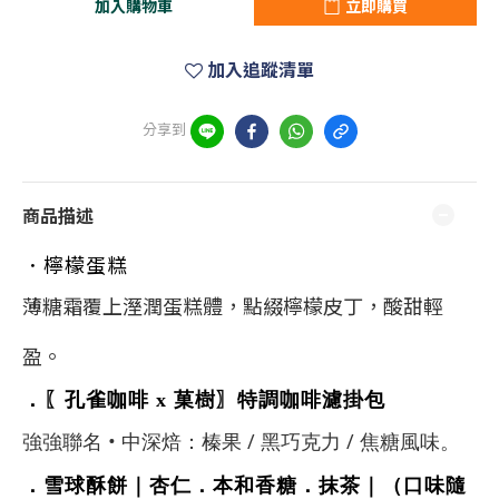
加入購物車
立即購買
加入追蹤清單
分享到
商品描述
．檸檬蛋糕
薄糖霜覆上溼潤蛋糕體，點綴檸檬皮丁，酸甜輕
盈。
．
〖孔雀咖啡 x 菓樹〗
特調咖啡濾掛包
強強聯名 • 中深焙：榛果 / 黑巧克力 / 焦糖風味。
．雪球酥餅
｜
杏仁．
本和香糖．抹茶｜
（口味隨