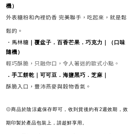
機）
外表糖粉和內裡奶香 完美聯手，吃起來，就是鬆
鬆的。
．馬林糖
｜覆盆子．百香芒果
．巧克力
｜（口味
隨機）
輕巧酥脆，只融你口，令人著迷的歐式小點。
．手工餅乾
｜可可豆
．
海鹽黑巧
．芝麻
｜
酥脆入口，豐沛燕麥與穀物香氣。
🟡
商品於陰涼處保存即可，收到貨後約有
2
週效期，效
期印製於產品包裝上，請趁鮮享用。