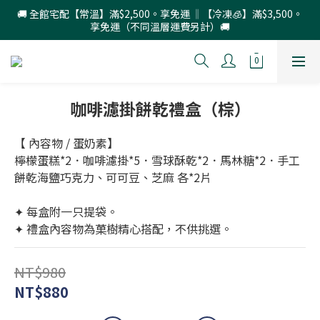
🚚 全館宅配【常溫】滿$2,500。享免運 ‖【冷凍🧊】滿$3,500。
享免運（不同溫層運費另計）🚚
咖啡濾掛餅乾禮盒（棕）
【 內容物 / 蛋奶素】
檸檬蛋糕*2．咖啡濾掛*5．雪球酥乾*2．馬林糖*2．手工
餅乾海鹽巧克力、可可豆、芝麻 各*2片
✦ 每盒附一只提袋。
✦ 禮盒內容物為菓樹精心搭配，不供挑選。
NT$980
NT$880