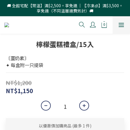
🚚 全館宅配【常溫】滿$2,500。享免運 ‖【冷凍🧊】滿$3,500。
享免運（不同溫層運費另計）🚚
檸檬蛋糕禮盒/15入
〘蛋奶素〙
✦ 每盒附一只提袋
NT$1,200
NT$1,150
以優惠價加購商品
(最多 1 件)