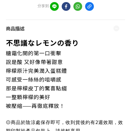
分享到
商品描述
不思議なレモンの香り
糖霜化開的第一口衝擊
說是酸 又好像帶著甜意
檸檬原汁完美潤入蛋糕體
可感受一絲絲的咀嚼感
那是檸檬皮丁的驚喜點綴
一整顆檸檬的美好
被壓縮——再徹底釋放！
🟡
2
商品於陰涼處保存即可，收到貨後約有
週效期，效
期印製於產品包裝上，請趁鮮享用。