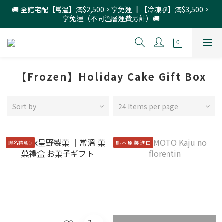
🚚 全館宅配【常溫】滿$2,500。享免運 ‖【冷凍🧊】滿$3,500。
享免運（不同溫層運費另計）🚚
【Frozen】Holiday Cake Gift Box
Sort by
24 Items per page
聯名禮盒✨
熊 本 原 裝 進 口