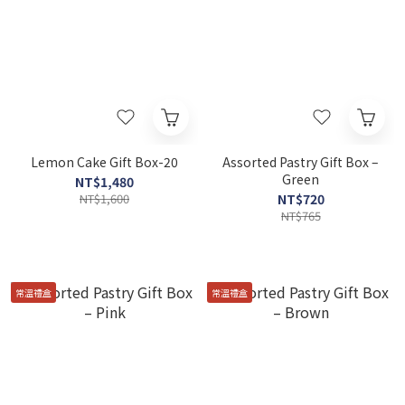
Lemon Cake Gift Box-20
Assorted Pastry Gift Box –
Green
NT$1,480
NT$1,600
NT$720
NT$765
常溫禮盒
常溫禮盒