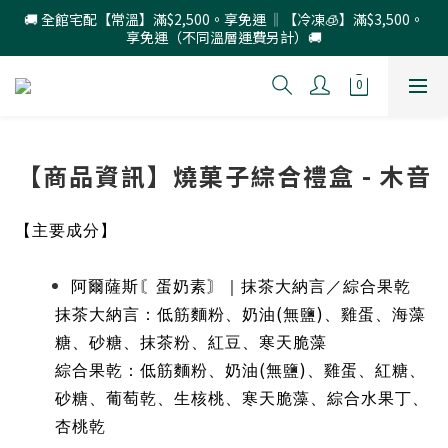
🚚 全館宅配【常溫】滿$2,500。享免運 ‖【冷凍🧊】滿$3,500。
享免運（不同溫層運費另計）🚚
【商品資訊】燒菓子綜合禮盒 - 木音
【主要成分】
阿爾薩斯〘蛋奶素〙｜抹茶大納言／綜合果乾
(
)
抹茶大納言：低筋麵粉、奶油
無鹽
、雞蛋、海藻
糖、砂糖、抹茶粉、紅豆、寒天脆藻
(
)
綜合果乾：低筋麵粉、奶油
無鹽
、雞蛋、紅糖、
砂糖、葡萄乾、生核桃、寒天脆藻、綜合水果丁、
杏桃乾