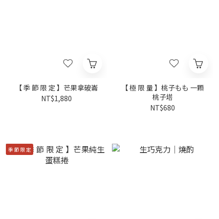
【 季 節 限 定 】芒果拿破崙
【 極 限 量 】桃子もも 一顆
桃子塔
NT$1,880
NT$680
季 節 限 定