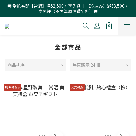
🚚 全館宅配【常溫】滿$2,500。享免運 ‖【冷凍🧊】滿$3,500。
享免運（不同溫層運費另計）🚚
全部商品
商品排序
每頁顯示 24 個
聯名禮盒✨
常溫禮盒