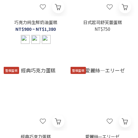
巧克力純生鮮奶油蛋糕
日式起司舒芙蕾蛋糕
NT$980 ~ NT$1,380
NT$750
整模蛋糕
整模蛋糕
經典巧克力蛋糕
愛麗絲—エリーゼ