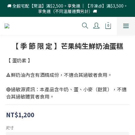
🚚 全館宅配【常溫】滿$2,500。享免運 ‖【冷凍🧊】滿$3,500。
享免運（不同溫層運費另計）🚚
【 季 節 限 定 】芒果純生鮮奶油蛋糕
【 蛋奶素 】
🔺鮮奶油內含有酒精成份，不適合其過敏者食用。
🔴過敏源資訊：本產品含牛奶、蛋、小麥（麩質），不適
合其過敏體質者食用。
NT$1,200
尺寸