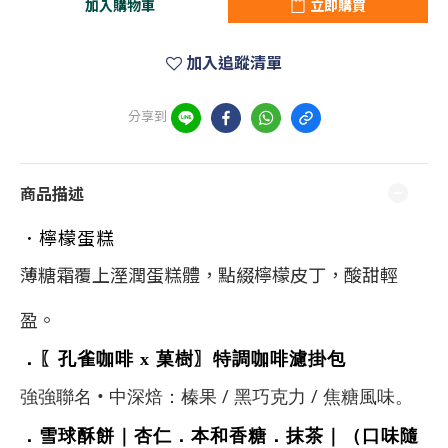
加入購物車
立即購買
加入追蹤清單
分享到
商品描述
．檸檬蛋糕
薄糖霜覆上溼潤蛋糕體，點綴檸檬皮丁，酸甜輕
盈。
．
〖孔雀咖啡 x 菓樹〗
特調咖啡濾掛包
強強聯名 • 中深焙：榛果 / 黑巧克力 / 焦糖風味。
．雪球酥餅
｜
杏仁．
本和香糖．抹茶｜
（口味隨