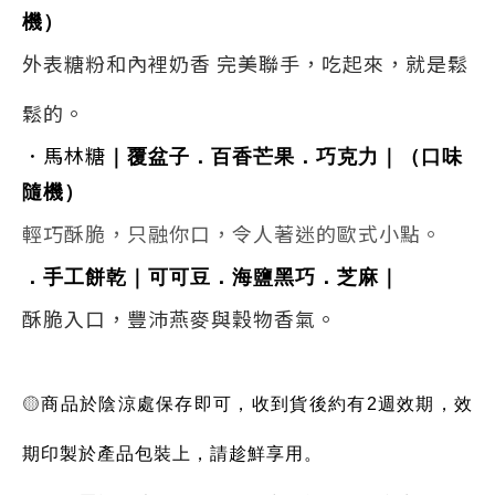
機）
外表糖粉和內裡奶香 完美聯手，吃起來，就是鬆
鬆的。
．馬林糖
｜覆盆子．百香芒果
．巧克力
｜（口味
隨機）
輕巧酥脆，只融你口，令人著迷的歐式小點。
．手工餅乾
｜可可豆
．
海鹽黑巧
．芝麻
｜
酥脆入口，豐沛燕麥與穀物香氣。
🟡
商品於陰涼處保存即可，收到貨後約有
2
週效期，效
期印製於產品包裝上，請趁鮮享用。