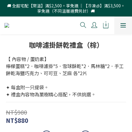
🚚 全館宅配【常溫】滿$2,500。享免運 ‖【冷凍🧊】滿$3,500。
享免運（不同溫層運費另計）🚚
咖啡濾掛餅乾禮盒（棕）
【 內容物 / 蛋奶素】
檸檬蛋糕*2．咖啡濾掛*5．雪球酥乾*2．馬林糖*2．手工
餅乾海鹽巧克力、可可豆、芝麻 各*2片
✦ 每盒附一只提袋。
✦ 禮盒內容物為菓樹精心搭配，不供挑選。
NT$980
NT$880