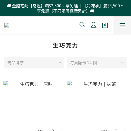
🚚 全館宅配【常溫】滿$2,500。享免運 ‖【冷凍🧊】滿$3,500。
享免運（不同溫層運費另計）🚚
生巧克力
商品排序
每頁顯示 24 個